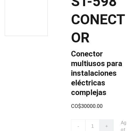
ST-598
CONECT
OR
Conector
multiusos para
instalaciones
eléctricas
complejas
CO$30000.00
Ag
-
+
ot