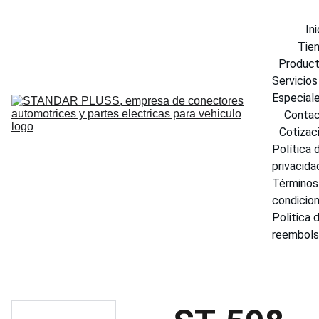
Ini
Tie
Produc
Servicios 
Especial
Conta
Cotizac
Política d
privacida
Términos 
condicio
Politica d
reembol