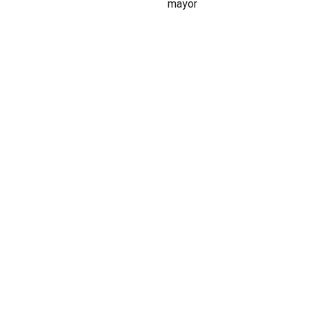
mayor
INDUSTRIA
Conectores,
pachas y
componentes
automotrices