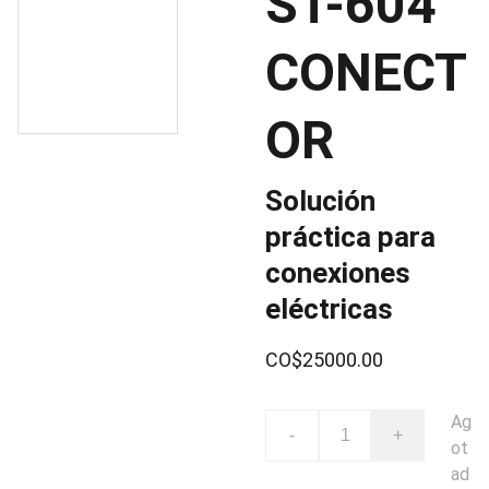
ST-604
CONECT
OR
Solución
práctica para
conexiones
eléctricas
CO$25000.00
Ag
-
+
ot
ad