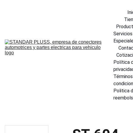
Ini
Tie
Produc
Servicios 
Especial
Conta
Cotizac
Política d
privacida
Términos 
condicio
Politica d
reembol