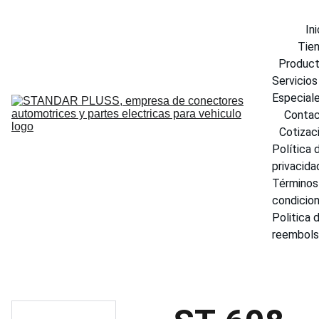
Ini
Tie
Produc
Servicios 
Especial
Conta
Cotizac
Política d
privacida
Términos 
condicio
Politica d
reembol