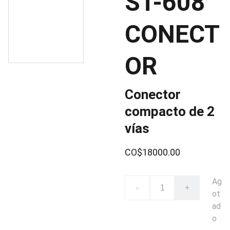
ST-608
CONECT
OR
Conector
compacto de 2
vías
CO$18000.00
Ag
-
+
ot
ad
o