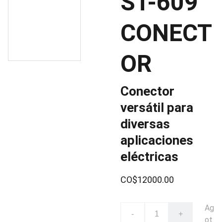
ST-609
CONECT
OR
Conector
versátil para
diversas
aplicaciones
eléctricas
CO$12000.00
Ag
-
+
ot