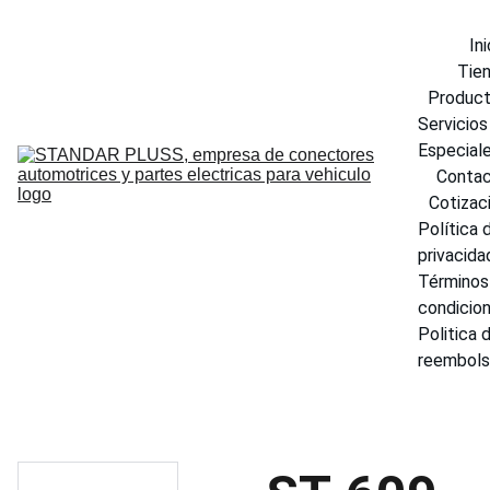
Ini
Tie
Produc
Servicios 
Especial
Conta
Cotizac
Política d
privacida
Términos 
condicio
Politica d
reembol