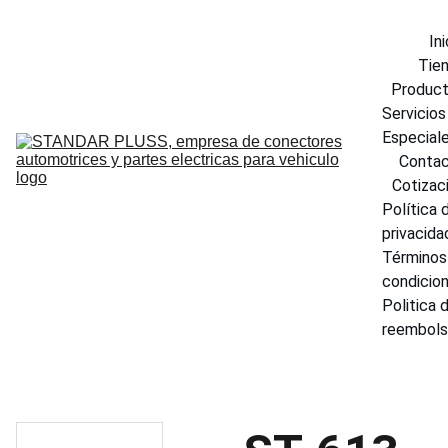
Ini
Tie
Produc
Servicios 
Especial
Conta
Cotizac
Política d
privacida
Términos 
condicio
Politica d
reembol