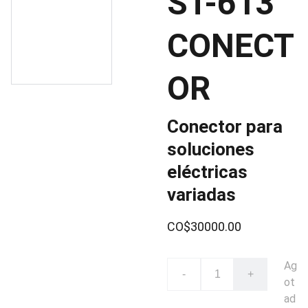
ST-613
CONECT
OR
Conector para
soluciones
eléctricas
variadas
CO$30000.00
Ag
-
+
ot
ad