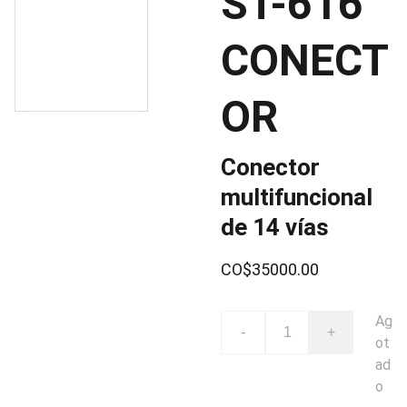
ST-616
CONECT
OR
Conector
multifuncional
de 14 vías
CO$35000.00
Ag
-
+
ot
ad
o