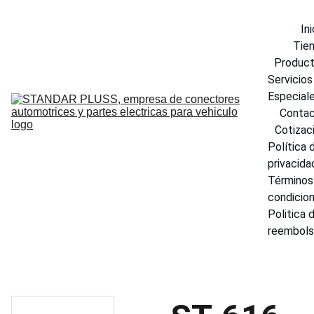
Ini
Tie
Produc
Servicios 
Especial
Conta
Cotizac
Política d
privacida
Términos 
condicio
Politica d
reembol