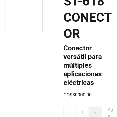
ST-618
CONECT
OR
Conector
versátil para
múltiples
aplicaciones
eléctricas
CO$30000.00
Ag
-
+
ot