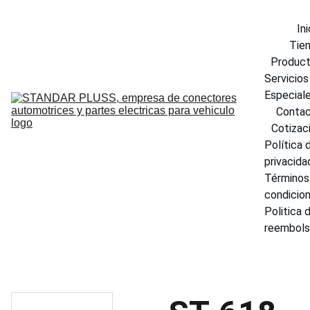
Ini
Tie
Produc
Servicios 
Especial
Conta
Cotizac
Política d
privacida
Términos 
condicio
Politica d
reembol