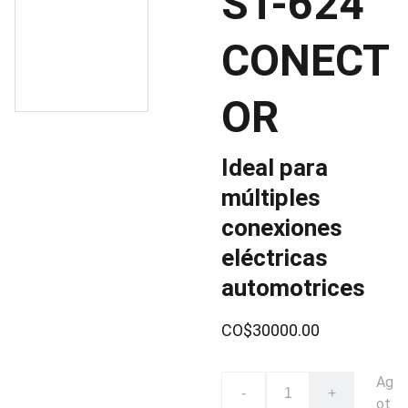
ST-624
CONECT
OR
Ideal para
múltiples
conexiones
eléctricas
automotrices
CO$30000.00
Ag
-
+
ot