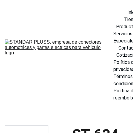
Ini
Tie
Produc
Servicios 
Especial
Conta
Cotizac
Política d
privacida
Términos 
condicio
Politica d
reembol