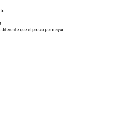
te.
s
s diferente que el precio por mayor
INDUSTRIA
Conectores, pachas y componentes automotrices