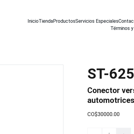
Inicio
Tienda
Productos
Servicios Especiales
Contac
Términos y
ST-62
Conector vers
automotrice
CO$30000.00