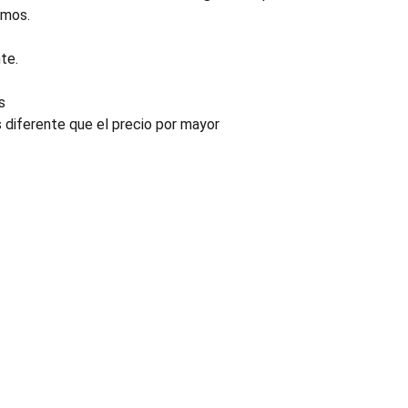
emos.
te.
s
s diferente que el precio por mayor
INDUSTRIA
Conectores, pachas y componentes automotrices