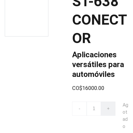
ST-638
CONECT
OR
Aplicaciones
versátiles para
automóviles
CO$16000.00
Ag
-
+
ot
ad
o