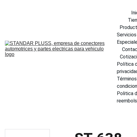
Ini
Tie
Produc
Servicios 
Especial
Conta
Cotizac
Política d
privacida
Términos 
condicio
Politica d
reembol