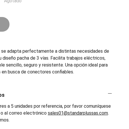
Agotado
e adapta perfectamente a distintas necesidades de
u diseño pacha de 3 vías. Facilita trabajos eléctricos,
 sencillo, seguro y resistente. Una opción ideal para
s en busca de conectores confiables.
os
es a 5 unidades por referencia, por favor comuníquese
o al correo electrónico
sales01@standarplussas.com
.
emos.