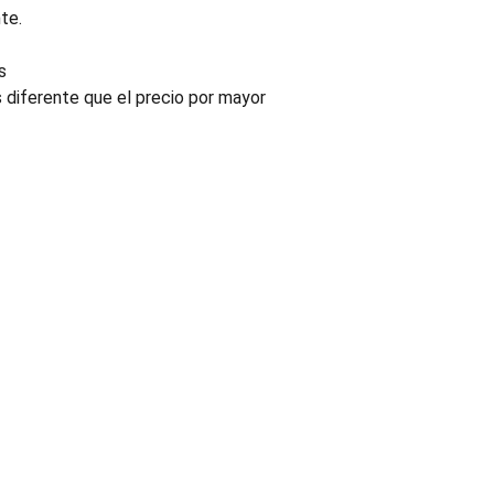
te.
s
s diferente que el precio por mayor
INDUSTRIA
Conectores, pachas y componentes automotrices
Enviar información de contacto