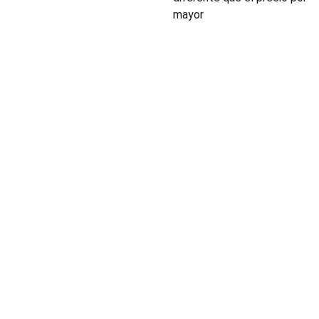
mayor
INDUSTRIA
Conectores,
pachas y
componentes