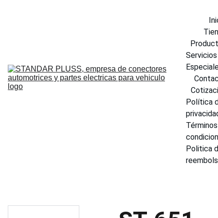
Ini
Tie
Produc
Servicios 
Especial
Conta
Cotizac
Política d
privacida
Términos 
condicio
Politica d
reembol