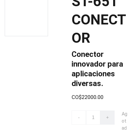
ST-651
CONECT
OR
Conector
innovador para
aplicaciones
diversas.
CO$22000.00
Ag
-
+
ot
ad