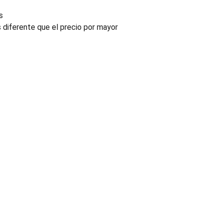
s
s diferente que el precio por mayor
INDUSTRIA
Conectores, pachas y componentes automotrices
Enviar información de contacto