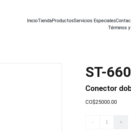
Inicio
Tienda
Productos
Servicios Especiales
Contac
Términos y
ST-66
Conector dob
CO$25000.00
-
+