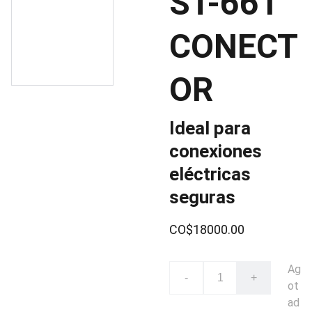
ST-661
CONECT
OR
Ideal para
conexiones
eléctricas
seguras
CO$18000.00
Ag
-
+
ot
ad