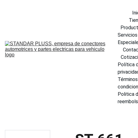
Ini
Tie
Produc
Servicios 
Especial
Conta
Cotizac
Política d
privacida
Términos 
condicio
Politica d
reembol