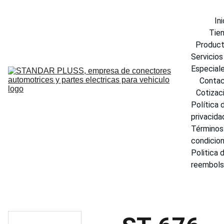
Ini
Tie
Produc
Servicios 
Especial
Conta
Cotizac
Política d
privacida
Términos 
condicio
Politica d
reembol