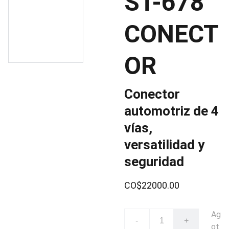
ST-678
CONECT
OR
Conector
automotriz de 4
vías,
versatilidad y
seguridad
CO$22000.00
Ag
-
+
ot