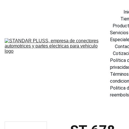
Ini
Tie
Produc
Servicios 
Especial
Conta
Cotizac
Política d
privacida
Términos 
condicio
Politica d
reembol