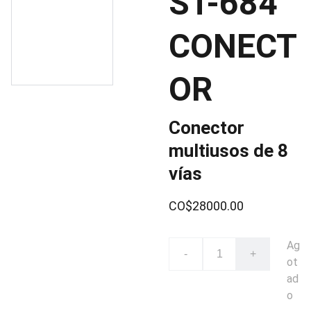
ST-684
CONECT
OR
Conector
multiusos de 8
vías
CO$28000.00
Ag
-
+
ot
ad
o