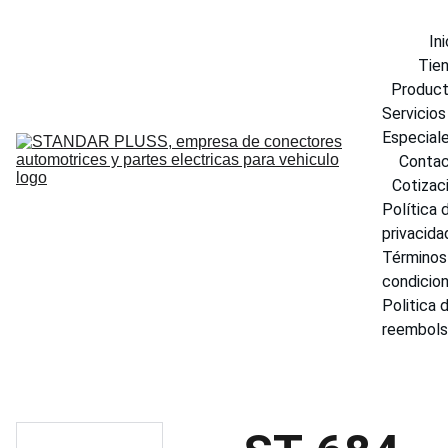
Ini
Tie
Produc
Servicios 
Especial
Conta
Cotizac
Política d
privacida
Términos 
condicio
Politica d
reembol