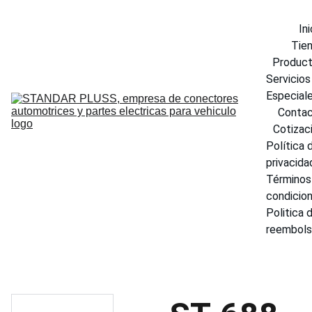
Ini
Tie
Produc
Servicios 
Especial
Conta
Cotizac
Política d
privacida
Términos 
condicio
Politica d
reembol