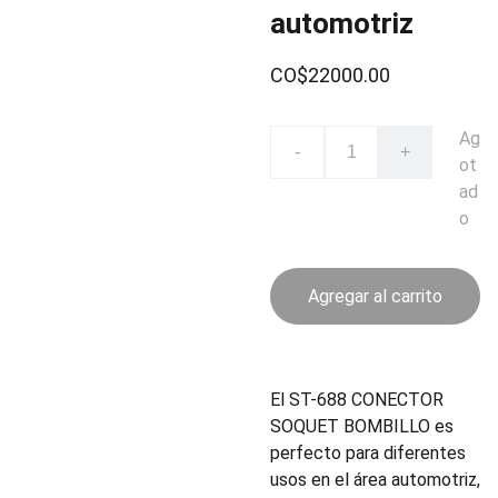
automotriz
CO$22000.00
Ag
-
+
ot
ad
o
Agregar al carrito
El ST-688 CONECTOR
SOQUET BOMBILLO es
perfecto para diferentes
usos en el área automotriz,