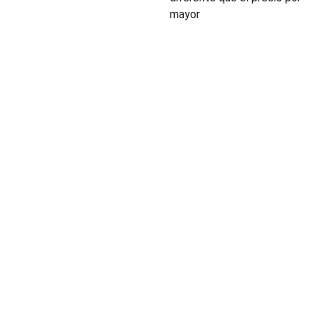
mayor
INDUSTRIA
Conectores,
pachas y
componentes