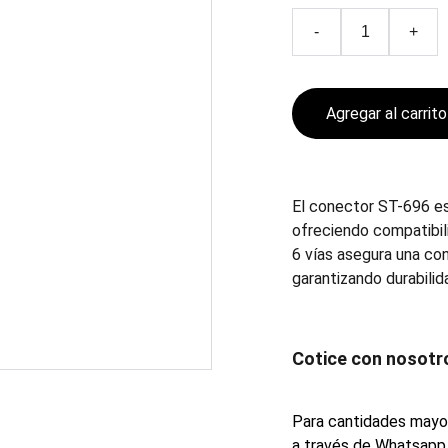
-
+
Agregar al carrito
El conector ST-696 es
ofreciendo compatibil
6 vías asegura una co
garantizando durabili
Cotice con nosotr
Para cantidades mayor
a través de Whatsapp 