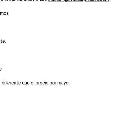
emos.
te.
s
s diferente que el precio por mayor