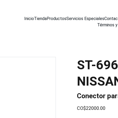
Inicio
Tienda
Productos
Servicios Especiales
Contac
Términos y
ST-69
NISSA
Conector para
CO$22000.00