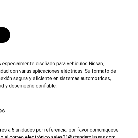
 especialmente diseñado para vehículos Nissan,
idad con varias aplicaciones eléctricas. Su formato de
nexión segura y eficiente en sistemas automotrices,
dad y desempeño confiable.
os
es a 5 unidades por referencia, por favor comuníquese
o al correo electrónico
sales01@standarplussas.com
.