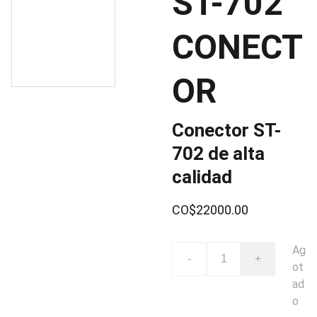
ST-702
CONECT
OR
Conector ST-
702 de alta
calidad
CO$22000.00
Ag
-
+
ot
ad
o