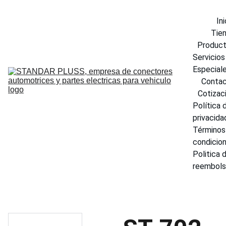
Ini
Tie
Produc
Servicios 
Especial
Conta
Cotizac
Política d
privacida
Términos 
condicio
Politica d
reembol