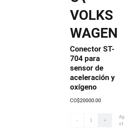
VOLKS
WAGEN
Conector ST-
704 para
sensor de
aceleración y
oxígeno
CO$20000.00
Ag
-
+
ot