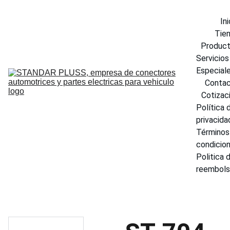
Ini
Tie
Produc
Servicios 
Especial
Conta
Cotizac
Política d
privacida
Términos 
condicio
Politica d
reembol