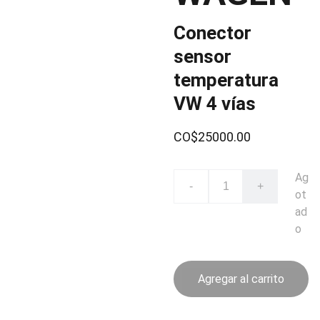
Conector
sensor
temperatura
VW 4 vías
CO$25000.00
Ag
-
+
ot
ad
o
Agregar al carrito