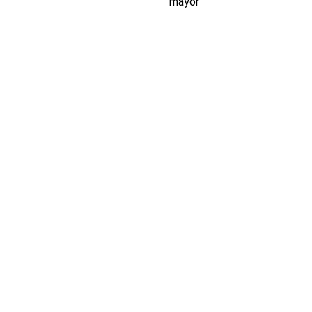
mayor
INDUSTRIA
Conectores,
pachas y
componentes
automotrices