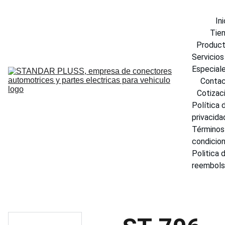
Ini
Tie
Produc
Servicios 
Especial
Conta
Cotizac
Política d
privacida
Términos 
condicio
Politica d
reembol