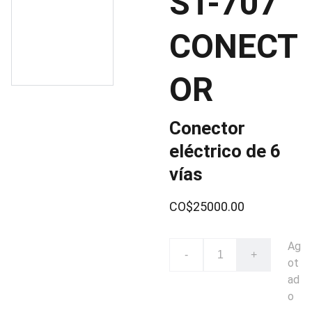
ST-707
CONECT
OR
Conector
eléctrico de 6
vías
CO$25000.00
Ag
-
+
ot
ad
o