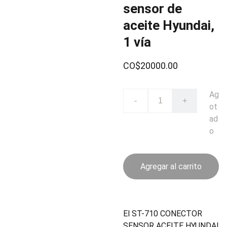
sensor de
aceite Hyundai,
1 vía
CO$20000.00
Ag
-
+
ot
ad
o
Agregar al carrito
El ST-710 CONECTOR
SENSOR ACEITE HYUNDAI