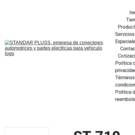
Ini
Tie
Produc
Servicios 
Especial
Conta
Cotizac
Política d
privacida
Términos 
condicio
Politica d
reembol