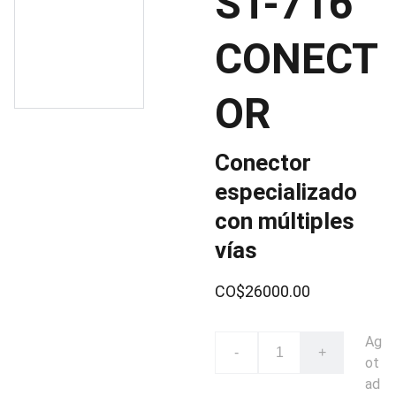
ST-716
CONECT
OR
Conector
especializado
con múltiples
vías
CO$26000.00
Ag
-
+
ot
ad