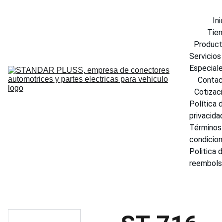
Ini
Tie
Produc
Servicios 
Especial
Conta
Cotizac
Política d
privacida
Términos 
condicio
Politica d
reembol