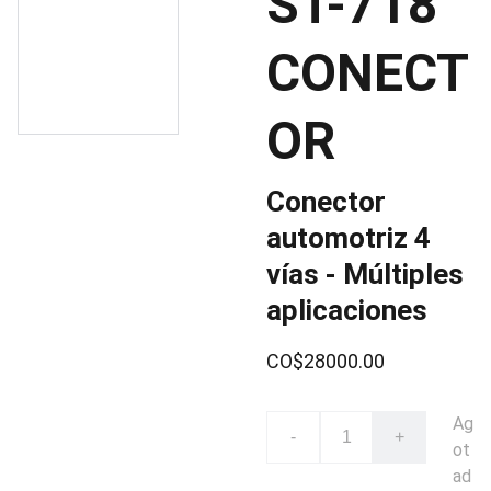
ST-718
CONECT
OR
Conector
automotriz 4
vías - Múltiples
aplicaciones
CO$28000.00
Ag
-
+
ot
ad