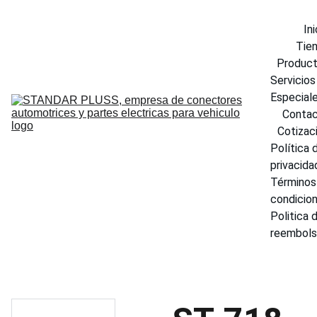
Ini
Tie
Produc
Servicios 
Especial
Conta
Cotizac
Política d
privacida
Términos 
condicio
Politica d
reembol