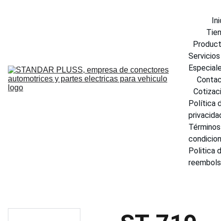
Ini
Tie
Produc
Servicios 
Especial
Conta
Cotizac
Política d
privacida
Términos 
condicio
Politica d
reembol