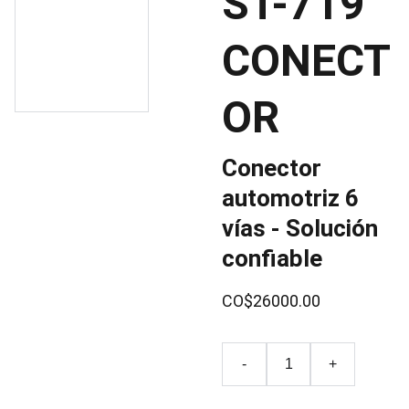
ST-719
CONECT
OR
Conector
automotriz 6
vías - Solución
confiable
CO$26000.00
-
+