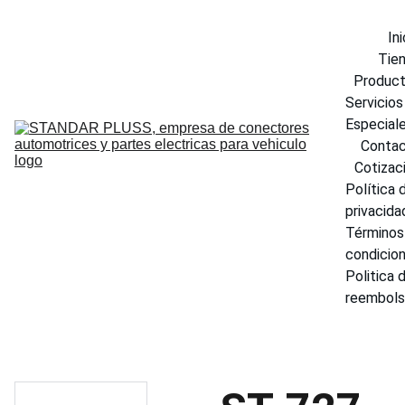
Ini
Tie
Produc
Servicios 
Especial
Conta
Cotizac
Política d
privacida
Términos 
condicio
Politica d
reembol