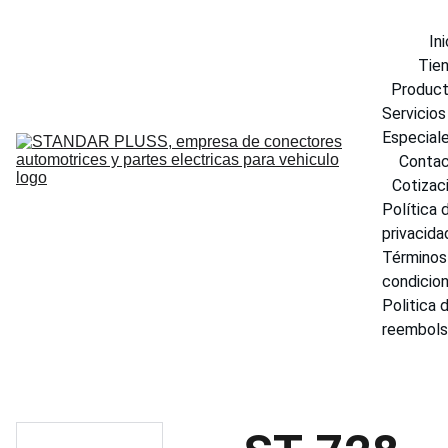
Ini
Tie
Produc
Servicios 
Especial
Conta
Cotizac
Política d
privacida
Términos 
condicio
Politica d
reembol