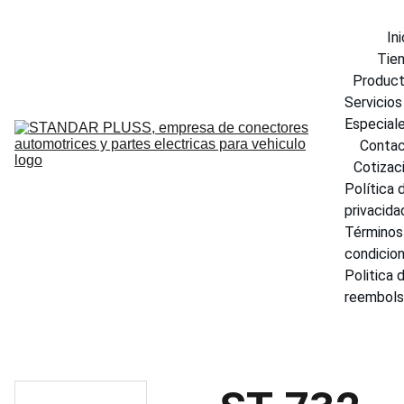
Ini
Tie
Produc
Servicios 
Especial
Conta
Cotizac
Política d
privacida
Términos 
condicio
Politica d
reembol