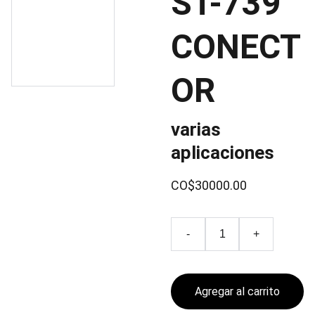
ST-739
CONECT
OR
varias
aplicaciones
CO$30000.00
-
+
Agregar al carrito