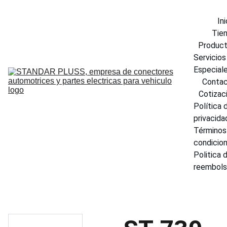
Ini
Tie
Produc
Servicios 
Especial
Conta
Cotizac
Política d
privacida
Términos 
condicio
Politica d
reembol