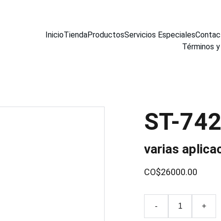
Inicio
Tienda
Productos
Servicios Especiales
Contac
Términos y
ST-74
varias aplica
CO$26000.00
-
+