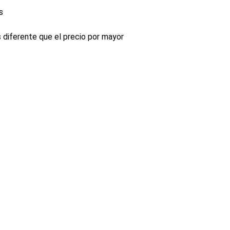
s
s diferente que el precio por mayor
INDUSTRIA
Conectores, pachas y componentes automotrices
Enviar información de contacto