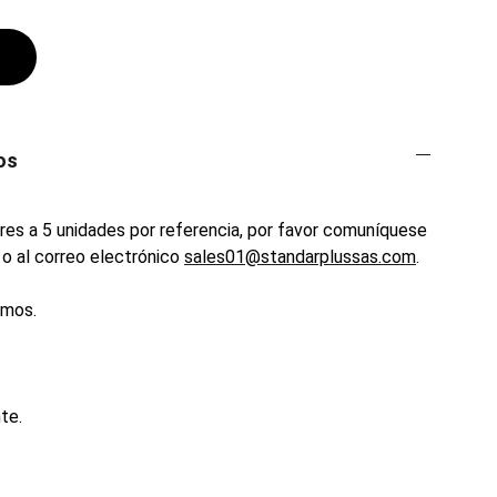
os
es a 5 unidades por referencia, por favor comuníquese
o al correo electrónico
sales01@standarplussas.com
.
emos.
te.