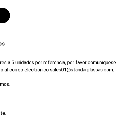
os
es a 5 unidades por referencia, por favor comuníquese
o al correo electrónico
sales01@standarplussas.com
.
emos.
te.