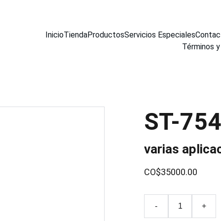
Inicio
Tienda
Productos
Servicios Especiales
Contac
Términos y
ST-75
varias aplica
CO$35000.00
-
+