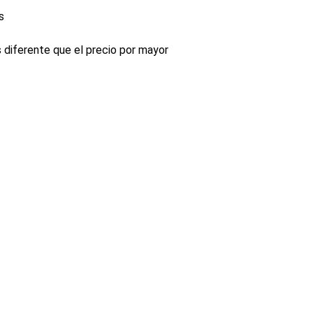
s
s diferente que el precio por mayor
INDUSTRIA
Conectores, pachas y componentes automotrices
Enviar información de contacto