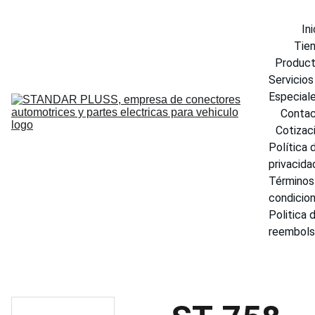
Ini
Tie
Produc
Servicios 
Especial
Conta
Cotizac
Política d
privacida
Términos 
condicio
Politica d
reembol