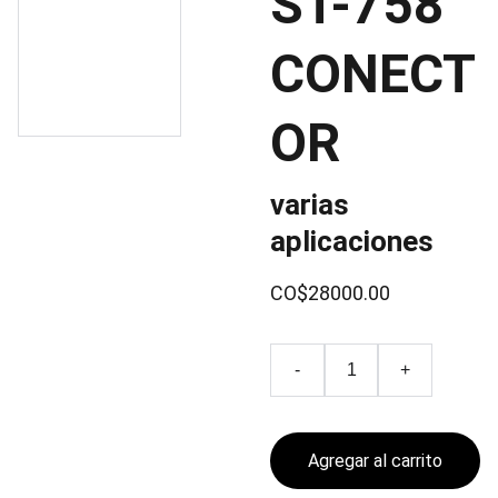
ST-758
CONECT
OR
varias
aplicaciones
CO$28000.00
-
+
Agregar al carrito