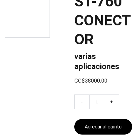
ST-760
CONECT
OR
varias
aplicaciones
CO$38000.00
-
+
Agregar al carrito