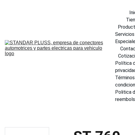
Ini
Tie
Produc
Servicios 
Especial
Conta
Cotizac
Política d
privacida
Términos 
condicio
Politica d
reembol