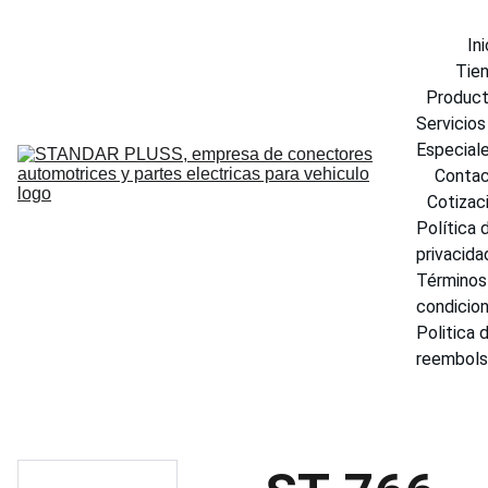
Ini
Tie
Produc
Servicios 
Especial
Conta
Cotizac
Política d
privacida
Términos 
condicio
Politica d
reembol