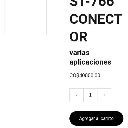
ST-766
CONECT
OR
varias
aplicaciones
CO$40000.00
-
+
Agregar al carrito