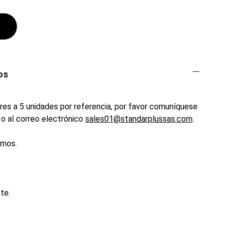
os
es a 5 unidades por referencia, por favor comuníquese
o al correo electrónico
sales01@standarplussas.com
.
emos.
te.