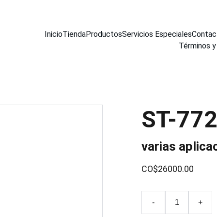
Inicio
Tienda
Productos
Servicios Especiales
Contac
Términos y
ST-77
varias aplica
CO$26000.00
-
+