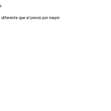
s
s diferente que el precio por mayor
INDUSTRIA
Conectores, pachas y componentes automotrices
Enviar información de contacto