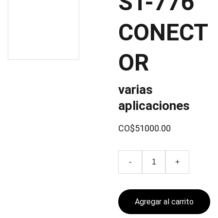
ST-776
CONECT
OR
varias
aplicaciones
CO$51000.00
-
+
Agregar al carrito