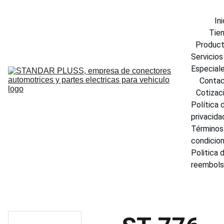
Ini
Tie
Produc
Servicios 
Especial
Conta
Cotizac
Política d
privacida
Términos 
condicio
Politica d
reembol