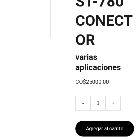
ST-780
CONECT
OR
varias
aplicaciones
CO$25000.00
-
+
Agregar al carrito