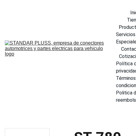
Ini
Tie
Produc
Servicios 
Especial
Conta
Cotizac
Política d
privacida
Términos 
condicio
Politica d
reembol